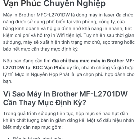
Vạn Phúc
Chuyên Nghiệp
Máy in Brother MFC-L2701DW là dòng máy in laser đa chức
năng được sử dụng phổ biến tại văn phòng, công ty, cửa
hàng kinh doanh và hộ gia đình nhờ khả năng in nhanh, tiết
kiệm chi phí và hỗ trợ in Wifi tiện lợi. Tuy nhiên sau thời gian
sử dụng, máy sẽ xuất hiện tình trạng mờ chữ, sọc trang hoặc
báo hết mực cần thay mực định kỳ.
Nếu bạn đang cần tìm
địa chỉ thay mực máy in Brother MF-
L2701DW tại KDC Vạn Phúc
uy tín, nhanh chóng và giá hợp
lý thì Mực In Nguyễn Hợp Phát là lựa chọn phù hợp dành cho
bạn.
Vì Sao Máy In Brother MF-L2701DW
Cần Thay Mực Định Kỳ?
Trong quá trình sử dụng liên tục, hộp mực sẽ hao hụt dần
khiến chất lượng bản in giảm đáng kể. Một số dấu hiệu nhận
biết máy cần nạp mực gồm:
Bản in bị mờ, nhạt màu