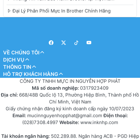
Đại Lý Phân Phối Mực In Brother Chính Hãng
VỀ CHÚNG TÔI
DỊCH VỤ
THÔNG TIN
HỖ TRỢ KHÁCH HÀNG
CÔNG TY TNHH MỰC IN NGUYỄN HỢP PHÁT
Mã số doanh nghiệp:
0317923409
Địa chỉ:
668/48B Quốc lộ 13, Phường Hiệp Bình, Thành phố Hồ
Chí Minh, Việt Nam
Giấy chứng nhận đăng ký kinh doanh cấp ngày 10/07/2023
Email:
mucinnguyenhopphat@gmail.com
Điện thoại:
(028)7308.4997
Website:
www.inknhp.com
Tài khoản ngân hàng:
502.289.88. Ngân hàng ACB - PGD Hiệp