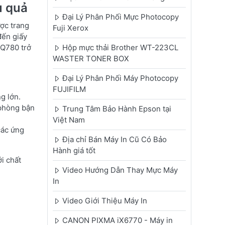
u quả
Đại Lý Phân Phối Mực Photocopy
ược trang
Fuji Xerox
đến giấy
LQ780 trở
Hộp mực thải Brother WT-223CL
WASTER TONER BOX
Đại Lý Phân Phối Máy Photocopy
FUJIFILM
g lớn.
 phòng bận
Trung Tâm Bảo Hành Epson tại
Việt Nam
 các ứng
Địa chỉ Bán Máy In Cũ Có Bảo
Hành giá tốt
i chất
Video Hướng Dẫn Thay Mực Máy
In
Video Giới Thiệu Máy In
CANON PIXMA iX6770 - Máy in