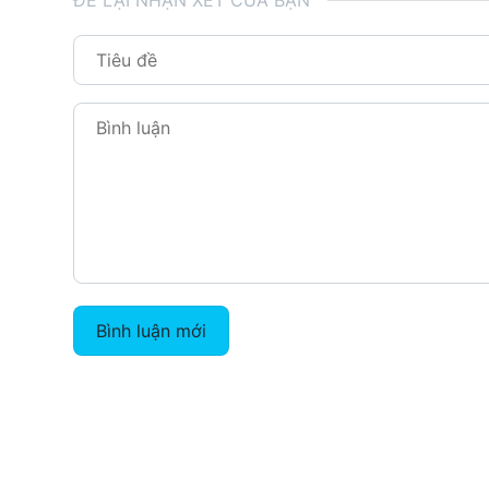
ĐỂ LẠI NHẬN XÉT CỦA BẠN
Bình luận mới