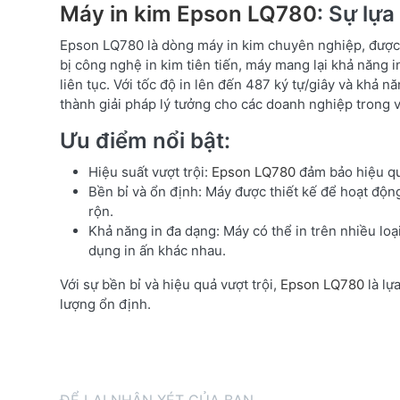
Máy in kim Epson LQ780
: Sự lự
Epson LQ780 là dòng máy in kim chuyên nghiệp, được th
bị công nghệ in kim tiên tiến, máy mang lại khả năng i
liên tục. Với tốc độ in lên đến 487 ký tự/giây và khả n
thành giải pháp lý tưởng cho các doanh nghiệp trong vi
Ưu điểm nổi bật:
Hiệu suất vượt trội:
Epson LQ780
đảm bảo hiệu quả
Bền bỉ và ổn định: Máy được thiết kế để hoạt động
rộn.
Khả năng in đa dạng: Máy có thể in trên nhiều loại 
dụng in ấn khác nhau.
Với sự bền bỉ và hiệu quả vượt trội,
Epson LQ780
là lự
lượng ổn định.