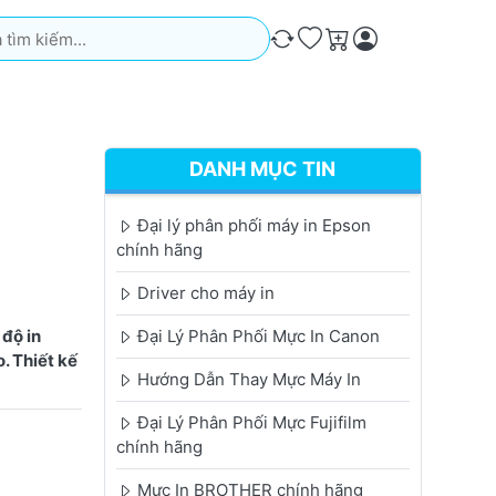
iếm. Kết quả sẽ tự động xuất hiện khi bạn nhập. Nhấn phím Ente
So sánh
Ưa thích
Giỏ hàng
DANH MỤC TIN
Đại lý phân phối máy in Epson
chính hãng
Driver cho máy in
 độ in
Đại Lý Phân Phối Mực In Canon
. Thiết kế
Hướng Dẫn Thay Mực Máy In
Đại Lý Phân Phối Mực Fujifilm
chính hãng
Mực In BROTHER chính hãng