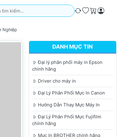
iếm. Kết quả sẽ tự động xuất hiện khi bạn nhập. Nhấn phím Ente
So sánh
Ưa thích
Giỏ hàng
h Nghiệp
DANH MỤC TIN
Đại lý phân phối máy in Epson
chính hãng
Driver cho máy in
Đại Lý Phân Phối Mực In Canon
Hướng Dẫn Thay Mực Máy In
Đại Lý Phân Phối Mực Fujifilm
chính hãng
Mực In BROTHER chính hãng