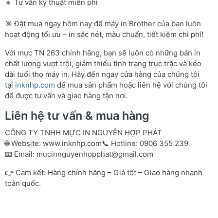
🔹 Tư vấn kỹ thuật miễn phí
🎯 Đặt mua ngay hôm nay để máy in Brother của bạn luôn
hoạt động tối ưu – in sắc nét, màu chuẩn, tiết kiệm chi phí!
Với mực TN 263 chính hãng, bạn sẽ luôn có những bản in
chất lượng vượt trội, giảm thiểu tình trạng trục trặc và kéo
dài tuổi thọ máy in. Hãy đến ngay cửa hàng của chúng tôi
tại
inknhp.com
để mua sản phẩm hoặc liên hệ với chúng tôi
để được tư vấn và giao hàng tận nơi.
Liên hệ tư vấn & mua hàng
CÔNG TY TNHH MỰC IN NGUYỄN HỢP PHÁT
🌐 Website:
www.inknhp.com
📞 Hotline: 0906 355 239
📧 Email:
mucinnguyenhopphat@gmail.com
👉 Cam kết: Hàng chính hãng – Giá tốt – Giao hàng nhanh
toàn quốc.