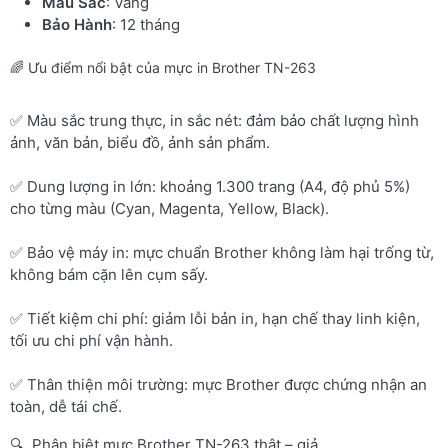
Màu Sắc
: Vàng
Bảo Hành
: 12 tháng
🌈 Ưu điểm nổi bật của mực in Brother TN-263
✅ Màu sắc trung thực, in sắc nét: đảm bảo chất lượng hình
ảnh, văn bản, biểu đồ, ảnh sản phẩm.
✅ Dung lượng in lớn: khoảng 1.300 trang (A4, độ phủ 5%)
cho từng màu (Cyan, Magenta, Yellow, Black).
✅ Bảo vệ máy in: mực chuẩn Brother không làm hại trống từ,
không bám cặn lên cụm sấy.
✅ Tiết kiệm chi phí: giảm lỗi bản in, hạn chế thay linh kiện,
tối ưu chi phí vận hành.
✅ Thân thiện môi trường: mực Brother được chứng nhận an
toàn, dễ tái chế.
🔍 Phân biệt mực Brother TN-263 thật – giả