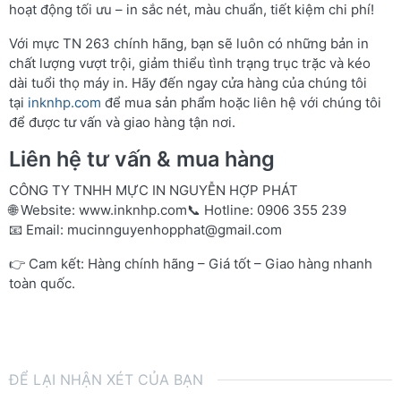
hoạt động tối ưu – in sắc nét, màu chuẩn, tiết kiệm chi phí!
Với mực TN 263 chính hãng, bạn sẽ luôn có những bản in
chất lượng vượt trội, giảm thiểu tình trạng trục trặc và kéo
dài tuổi thọ máy in. Hãy đến ngay cửa hàng của chúng tôi
tại
inknhp.com
để mua sản phẩm hoặc liên hệ với chúng tôi
để được tư vấn và giao hàng tận nơi.
Liên hệ tư vấn & mua hàng
CÔNG TY TNHH MỰC IN NGUYỄN HỢP PHÁT
🌐 Website:
www.inknhp.com
📞 Hotline: 0906 355 239
📧 Email:
mucinnguyenhopphat@gmail.com
👉 Cam kết: Hàng chính hãng – Giá tốt – Giao hàng nhanh
toàn quốc.
ĐỂ LẠI NHẬN XÉT CỦA BẠN