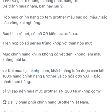
TN-263 giá rẻ nhưng là hàng nhái, hàng refill.
Để tránh mua nhầm, bạn hãy lưu ý:
Hộp mực chính hãng có tem Brother màu bạc đổi màu 7 sắc
cầu vồng khi nghiêng.
Bao bì in rõ nét, có mã QR kiểm tra xuất xứ.
Trên hộp có số series trùng khớp với thân hộp mực.
Mực chính hãng khi in không có vệt đen, không lem màu,
không mùi lạ.
👉 Khi mua tại
inknhp.com
, khách hàng luôn được cam kết
100% hàng chính hãng Brother và có hóa đơn VAT – bảo
hành theo hãng.
🛒 Vì sao nên mua mực Brother TN-263 tại inknhp.com?
🏆 Đại lý phân phối chính hãng Brother Việt Nam.