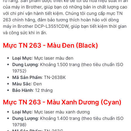
rõ ràng. Sản phẩm được thiết kế để tối ưu hóa hiệu suất in ấn
của máy in Brother, giúp bạn có những bản in chất lượng cao
với chi phí vận hành tiết kiệm. Chúng tôi cung cấp mực TN
263 chính hãng, đảm bảo tương thích hoàn hảo với dòng
máy in Brother DCP-L3551CDW, giúp bạn tiết kiệm thời gian
và công sức khi in ấn.
Mực TN 263 - Màu Đen (Black)
Loại Mực
: Mực laser màu đen
Dung Lượng
: Khoảng 1.500 trang (theo tiêu chuẩn ISO
19752)
Mã Sản Phẩm
: TN-263BK
Màu Sắc
: Đen
Bảo Hành
: 12 tháng
Mực TN 263 - Màu Xanh Dương (Cyan)
Loại Mực
: Mực laser màu xanh dương
Dung Lượng
: Khoảng 1.400 trang (theo tiêu chuẩn ISO
19798)