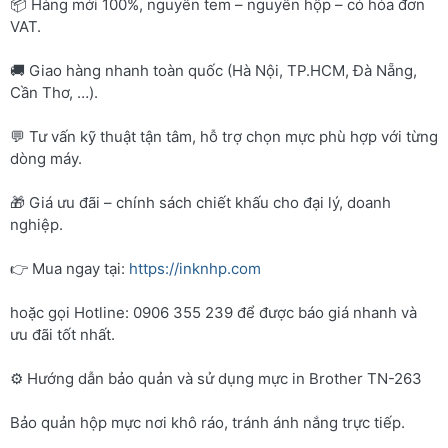
📦 Hàng mới 100%, nguyên tem – nguyên hộp – có hóa đơn
VAT.
🚚 Giao hàng nhanh toàn quốc (Hà Nội, TP.HCM, Đà Nẵng,
Cần Thơ, …).
💬 Tư vấn kỹ thuật tận tâm, hỗ trợ chọn mực phù hợp với từng
dòng máy.
🎁 Giá ưu đãi – chính sách chiết khấu cho đại lý, doanh
nghiệp.
👉 Mua ngay tại:
https://inknhp.com
hoặc gọi Hotline: 0906 355 239 để được báo giá nhanh và
ưu đãi tốt nhất.
⚙️ Hướng dẫn bảo quản và sử dụng mực in Brother TN-263
Bảo quản hộp mực nơi khô ráo, tránh ánh nắng trực tiếp.