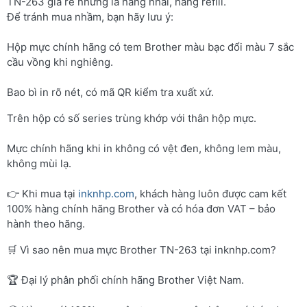
TN-263 giá rẻ nhưng là hàng nhái, hàng refill.
Để tránh mua nhầm, bạn hãy lưu ý:
Hộp mực chính hãng có tem Brother màu bạc đổi màu 7 sắc
cầu vồng khi nghiêng.
Bao bì in rõ nét, có mã QR kiểm tra xuất xứ.
Trên hộp có số series trùng khớp với thân hộp mực.
Mực chính hãng khi in không có vệt đen, không lem màu,
không mùi lạ.
👉 Khi mua tại
inknhp.com
, khách hàng luôn được cam kết
100% hàng chính hãng Brother và có hóa đơn VAT – bảo
hành theo hãng.
🛒 Vì sao nên mua mực Brother TN-263 tại inknhp.com?
🏆 Đại lý phân phối chính hãng Brother Việt Nam.