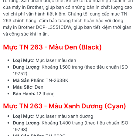
rõ ràng. Sản phẩm được thiết kế để tối ưu hóa hiệu suất in ấn
của máy in Brother, giúp bạn có những bản in chất lượng cao
với chi phí vận hành tiết kiệm. Chúng tôi cung cấp mực TN
263 chính hãng, đảm bảo tương thích hoàn hảo với dòng
máy in Brother DCP-L3551CDW, giúp bạn tiết kiệm thời gian
và công sức khi in ấn.
Mực TN 263 - Màu Đen (Black)
Loại Mực
: Mực laser màu đen
Dung Lượng
: Khoảng 1.500 trang (theo tiêu chuẩn ISO
19752)
Mã Sản Phẩm
: TN-263BK
Màu Sắc
: Đen
Bảo Hành
: 12 tháng
Mực TN 263 - Màu Xanh Dương (Cyan)
Loại Mực
: Mực laser màu xanh dương
Dung Lượng
: Khoảng 1.400 trang (theo tiêu chuẩn ISO
19798)