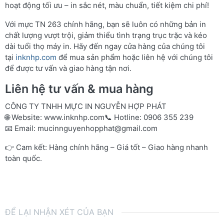
hoạt động tối ưu – in sắc nét, màu chuẩn, tiết kiệm chi phí!
Với mực TN 263 chính hãng, bạn sẽ luôn có những bản in
chất lượng vượt trội, giảm thiểu tình trạng trục trặc và kéo
dài tuổi thọ máy in. Hãy đến ngay cửa hàng của chúng tôi
tại
inknhp.com
để mua sản phẩm hoặc liên hệ với chúng tôi
để được tư vấn và giao hàng tận nơi.
Liên hệ tư vấn & mua hàng
CÔNG TY TNHH MỰC IN NGUYỄN HỢP PHÁT
🌐 Website:
www.inknhp.com
📞 Hotline: 0906 355 239
📧 Email:
mucinnguyenhopphat@gmail.com
👉 Cam kết: Hàng chính hãng – Giá tốt – Giao hàng nhanh
toàn quốc.
ĐỂ LẠI NHẬN XÉT CỦA BẠN