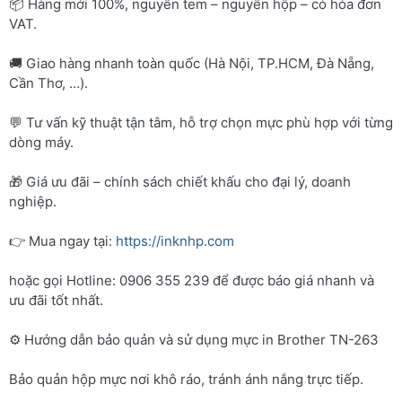
📦 Hàng mới 100%, nguyên tem – nguyên hộp – có hóa đơn
VAT.
🚚 Giao hàng nhanh toàn quốc (Hà Nội, TP.HCM, Đà Nẵng,
Cần Thơ, …).
💬 Tư vấn kỹ thuật tận tâm, hỗ trợ chọn mực phù hợp với từng
dòng máy.
🎁 Giá ưu đãi – chính sách chiết khấu cho đại lý, doanh
nghiệp.
👉 Mua ngay tại:
https://inknhp.com
hoặc gọi Hotline: 0906 355 239 để được báo giá nhanh và
ưu đãi tốt nhất.
⚙️ Hướng dẫn bảo quản và sử dụng mực in Brother TN-263
Bảo quản hộp mực nơi khô ráo, tránh ánh nắng trực tiếp.