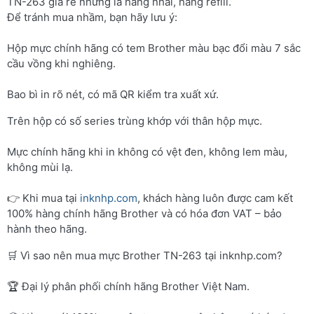
TN-263 giá rẻ nhưng là hàng nhái, hàng refill.
Để tránh mua nhầm, bạn hãy lưu ý:
Hộp mực chính hãng có tem Brother màu bạc đổi màu 7 sắc
cầu vồng khi nghiêng.
Bao bì in rõ nét, có mã QR kiểm tra xuất xứ.
Trên hộp có số series trùng khớp với thân hộp mực.
Mực chính hãng khi in không có vệt đen, không lem màu,
không mùi lạ.
👉 Khi mua tại
inknhp.com
, khách hàng luôn được cam kết
100% hàng chính hãng Brother và có hóa đơn VAT – bảo
hành theo hãng.
🛒 Vì sao nên mua mực Brother TN-263 tại inknhp.com?
🏆 Đại lý phân phối chính hãng Brother Việt Nam.