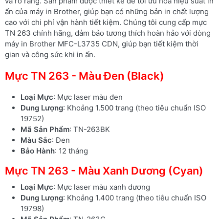
và rõ ràng. Sản phẩm được thiết kế để tối ưu hóa hiệu suất in
ấn của máy in Brother, giúp bạn có những bản in chất lượng
cao với chi phí vận hành tiết kiệm. Chúng tôi cung cấp mực
TN 263 chính hãng, đảm bảo tương thích hoàn hảo với dòng
máy in Brother MFC-L3735 CDN, giúp bạn tiết kiệm thời
gian và công sức khi in ấn.
Mực TN 263 - Màu Đen (Black)
Loại Mực
: Mực laser màu đen
Dung Lượng
: Khoảng 1.500 trang (theo tiêu chuẩn ISO
19752)
Mã Sản Phẩm
: TN-263BK
Màu Sắc
: Đen
Bảo Hành
: 12 tháng
Mực TN 263 - Màu Xanh Dương (Cyan)
Loại Mực
: Mực laser màu xanh dương
Dung Lượng
: Khoảng 1.400 trang (theo tiêu chuẩn ISO
19798)