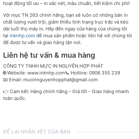
hoạt động tối ưu – in sắc nét, màu chuẩn, tiết kiệm chi phí!
Với mực TN 263 chính hãng, bạn sẽ luôn có những bản in
chất lượng vượt trội, giảm thiểu tình trạng trục trặc và kéo
dài tuổi thọ máy in. Hãy đến ngay cửa hàng của chúng tôi
tại
inknhp.com
để mua sản phẩm hoặc liên hệ với chúng tôi
để được tư vấn và giao hàng tận nơi.
Liên hệ tư vấn & mua hàng
CÔNG TY TNHH MỰC IN NGUYỄN HỢP PHÁT
🌐 Website:
www.inknhp.com
📞 Hotline: 0906 355 239
📧 Email:
mucinnguyenhopphat@gmail.com
👉 Cam kết: Hàng chính hãng – Giá tốt – Giao hàng nhanh
toàn quốc.
ĐỂ LẠI NHẬN XÉT CỦA BẠN