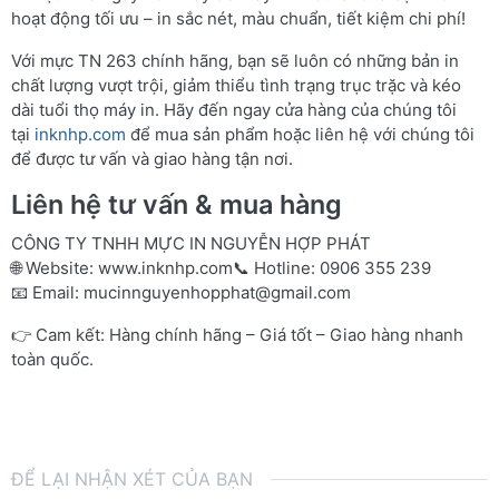
hoạt động tối ưu – in sắc nét, màu chuẩn, tiết kiệm chi phí!
Với mực TN 263 chính hãng, bạn sẽ luôn có những bản in
chất lượng vượt trội, giảm thiểu tình trạng trục trặc và kéo
dài tuổi thọ máy in. Hãy đến ngay cửa hàng của chúng tôi
tại
inknhp.com
để mua sản phẩm hoặc liên hệ với chúng tôi
để được tư vấn và giao hàng tận nơi.
Liên hệ tư vấn & mua hàng
CÔNG TY TNHH MỰC IN NGUYỄN HỢP PHÁT
🌐 Website:
www.inknhp.com
📞 Hotline: 0906 355 239
📧 Email:
mucinnguyenhopphat@gmail.com
👉 Cam kết: Hàng chính hãng – Giá tốt – Giao hàng nhanh
toàn quốc.
ĐỂ LẠI NHẬN XÉT CỦA BẠN