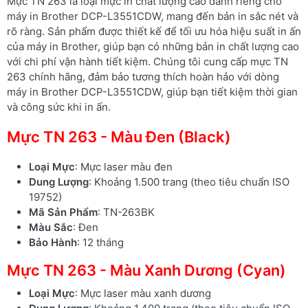
Mực TN 263 là loại mực in chất lượng cao dành riêng cho
máy in Brother DCP-L3551CDW, mang đến bản in sắc nét và
rõ ràng. Sản phẩm được thiết kế để tối ưu hóa hiệu suất in ấn
của máy in Brother, giúp bạn có những bản in chất lượng cao
với chi phí vận hành tiết kiệm. Chúng tôi cung cấp mực TN
263 chính hãng, đảm bảo tương thích hoàn hảo với dòng
máy in Brother DCP-L3551CDW, giúp bạn tiết kiệm thời gian
và công sức khi in ấn.
Mực TN 263 - Màu Đen (Black)
Loại Mực
: Mực laser màu đen
Dung Lượng
: Khoảng 1.500 trang (theo tiêu chuẩn ISO
19752)
Mã Sản Phẩm
: TN-263BK
Màu Sắc
: Đen
Bảo Hành
: 12 tháng
Mực TN 263 - Màu Xanh Dương (Cyan)
Loại Mực
: Mực laser màu xanh dương