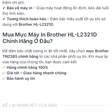
kiệm chi phí.
✔
Bảo vệ máy in
– Giúp máy hoạt động ổn định, kéo dài tuổi
thọ linh kiện.
✔
Tương thích hoàn hảo
– Đảm bảo hiệu suất tối ưu khi sử
dụng với
Brother HL-L2321D
.
Mua Mực Máy In Brother HL-L2321D
Chính Hãng Ở Đâu?
Để đảm bảo chất lượng in ấn tốt nhất, hãy chọn
mực Brother
TN2385 chính hãng
từ các nhà phân phối uy tín. Khi mua tại
cửa hàng của chúng tôi, bạn được cam kết:
✅
Hàng chính hãng 100%
✅
Giá tốt – Giao hàng nhanh chóng
✅
Bảo hành uy tín
ĐỂ LẠI NHẬN XÉT CỦA BẠN