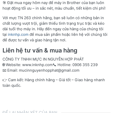
🎯 Đặt mua ngay hôm nay để máy in Brother của bạn luôn
hoạt động tối ưu – in sắc nét, màu chuẩn, tiết kiệm chi phí!
Với mực TN 263 chính hãng, bạn sẽ luôn có những bản in
chất lượng vượt trội, giảm thiểu tình trạng trục trặc và kéo
dài tuổi thọ máy in. Hãy đến ngay cửa hàng của chúng tôi
tại
inknhp.com
để mua sản phẩm hoặc liên hệ với chúng tôi
để được tư vấn và giao hàng tận nơi.
Liên hệ tư vấn & mua hàng
CÔNG TY TNHH MỰC IN NGUYỄN HỢP PHÁT
🌐 Website:
www.inknhp.com
📞 Hotline: 0906 355 239
📧 Email:
mucinnguyenhopphat@gmail.com
👉 Cam kết: Hàng chính hãng – Giá tốt – Giao hàng nhanh
toàn quốc.
ĐỂ LẠI NHẬN XÉT CỦA BẠN