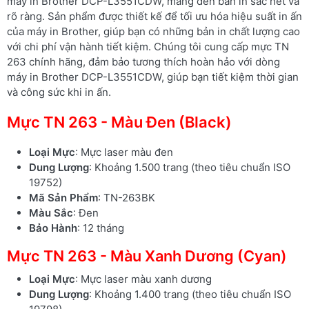
máy in Brother DCP-L3551CDW, mang đến bản in sắc nét và
rõ ràng. Sản phẩm được thiết kế để tối ưu hóa hiệu suất in ấn
của máy in Brother, giúp bạn có những bản in chất lượng cao
với chi phí vận hành tiết kiệm. Chúng tôi cung cấp mực TN
263 chính hãng, đảm bảo tương thích hoàn hảo với dòng
máy in Brother DCP-L3551CDW, giúp bạn tiết kiệm thời gian
và công sức khi in ấn.
Mực TN 263 - Màu Đen (Black)
Loại Mực
: Mực laser màu đen
Dung Lượng
: Khoảng 1.500 trang (theo tiêu chuẩn ISO
19752)
Mã Sản Phẩm
: TN-263BK
Màu Sắc
: Đen
Bảo Hành
: 12 tháng
Mực TN 263 - Màu Xanh Dương (Cyan)
Loại Mực
: Mực laser màu xanh dương
Dung Lượng
: Khoảng 1.400 trang (theo tiêu chuẩn ISO