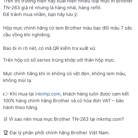
Trên thị trường hiện nay xuất hiện nhiều loại mực in Brother
TN-263 giá rẻ nhưng là hàng nhái, hàng refill.
Để tránh mua nhầm, bạn hãy lưu ý:
Hộp mực chính hãng có tem Brother màu bạc đổi màu 7 sắc
cầu vồng khi nghiêng.
Bao bì in rõ nét, có mã QR kiểm tra xuất xứ.
Trên hộp có số series trùng khớp với thân hộp mực.
Mực chính hãng khi in không có vệt đen, không lem màu,
không mùi lạ.
👉 Khi mua tại
inknhp.com
, khách hàng luôn được cam kết
100% hàng chính hãng Brother và có hóa đơn VAT – bảo
hành theo hãng.
🛒 Vì sao nên mua mực Brother TN-263 tại inknhp.com?
🏆 Đại lý phân phối chính hãng Brother Việt Nam.