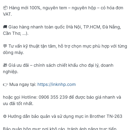
📦 Hàng mới 100%, nguyên tem – nguyên hộp – có hóa đơn
VAT.
🚚 Giao hàng nhanh toàn quốc (Hà Nội, TP.HCM, Đà Nẵng,
Cần Thơ, …).
💬 Tư vấn kỹ thuật tận tâm, hỗ trợ chọn mực phù hợp với từng
dòng máy.
🎁 Giá ưu đãi – chính sách chiết khấu cho đại lý, doanh
nghiệp.
👉 Mua ngay tại:
https://inknhp.com
hoặc gọi Hotline: 0906 355 239 để được báo giá nhanh và
ưu đãi tốt nhất.
⚙️ Hướng dẫn bảo quản và sử dụng mực in Brother TN-263
Bảo quản hộp mực nơi khô ráo, tránh ánh nắng trực tiếp.