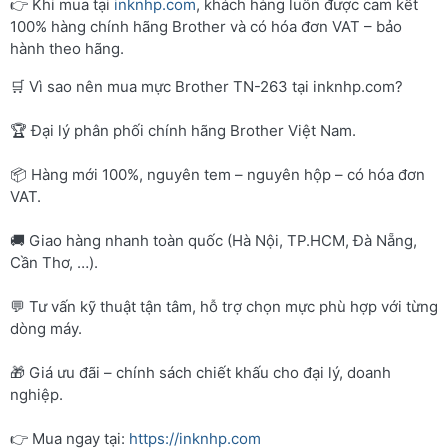
👉 Khi mua tại
inknhp.com
, khách hàng luôn được cam kết
100% hàng chính hãng Brother và có hóa đơn VAT – bảo
hành theo hãng.
🛒 Vì sao nên mua mực Brother TN-263 tại inknhp.com?
🏆 Đại lý phân phối chính hãng Brother Việt Nam.
📦 Hàng mới 100%, nguyên tem – nguyên hộp – có hóa đơn
VAT.
🚚 Giao hàng nhanh toàn quốc (Hà Nội, TP.HCM, Đà Nẵng,
Cần Thơ, …).
💬 Tư vấn kỹ thuật tận tâm, hỗ trợ chọn mực phù hợp với từng
dòng máy.
🎁 Giá ưu đãi – chính sách chiết khấu cho đại lý, doanh
nghiệp.
👉 Mua ngay tại:
https://inknhp.com