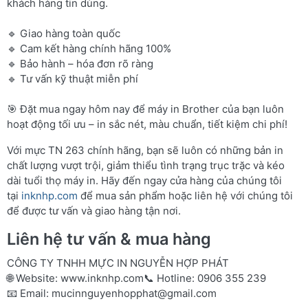
khách hàng tin dùng.
🔹 Giao hàng toàn quốc
🔹 Cam kết hàng chính hãng 100%
🔹 Bảo hành – hóa đơn rõ ràng
🔹 Tư vấn kỹ thuật miễn phí
🎯 Đặt mua ngay hôm nay để máy in Brother của bạn luôn
hoạt động tối ưu – in sắc nét, màu chuẩn, tiết kiệm chi phí!
Với mực TN 263 chính hãng, bạn sẽ luôn có những bản in
chất lượng vượt trội, giảm thiểu tình trạng trục trặc và kéo
dài tuổi thọ máy in. Hãy đến ngay cửa hàng của chúng tôi
tại
inknhp.com
để mua sản phẩm hoặc liên hệ với chúng tôi
để được tư vấn và giao hàng tận nơi.
Liên hệ tư vấn & mua hàng
CÔNG TY TNHH MỰC IN NGUYỄN HỢP PHÁT
🌐 Website:
www.inknhp.com
📞 Hotline: 0906 355 239
📧 Email:
mucinnguyenhopphat@gmail.com