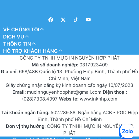
VỀ CHÚNG TÔI
DỊCH VỤ
THÔNG TIN
HỖ TRỢ KHÁCH HÀNG
CÔNG TY TNHH MỰC IN NGUYỄN HỢP PHÁT
Mã số doanh nghiệp:
0317923409
Địa chỉ:
668/48B Quốc lộ 13, Phường Hiệp Bình, Thành phố Hồ
Chí Minh, Việt Nam
Giấy chứng nhận đăng ký kinh doanh cấp ngày 10/07/2023
Email:
mucinnguyenhopphat@gmail.com
Điện thoại:
(028)7308.4997
Website:
www.inknhp.com
Tài khoản ngân hàng:
502.289.88. Ngân hàng ACB - PGD Hiệp
Bình, Thành phố Hồ Chí Minh
Đơn vị thụ hưởng:
CÔNG TY TNHH MỰC IN NGUYỄN HỢP
PHÁT