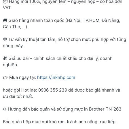
📦 Hàng mới 100%, nguyên tem – nguyên hộp – có hóa đơn
VAT.
🚚 Giao hàng nhanh toàn quốc (Hà Nội, TP.HCM, Đà Nẵng,
Cần Thơ, …).
💬 Tư vấn kỹ thuật tận tâm, hỗ trợ chọn mực phù hợp với từng
dòng máy.
🎁 Giá ưu đãi – chính sách chiết khấu cho đại lý, doanh
nghiệp.
👉 Mua ngay tại:
https://inknhp.com
hoặc gọi Hotline: 0906 355 239 để được báo giá nhanh và
ưu đãi tốt nhất.
⚙️ Hướng dẫn bảo quản và sử dụng mực in Brother TN-263
Bảo quản hộp mực nơi khô ráo, tránh ánh nắng trực tiếp.