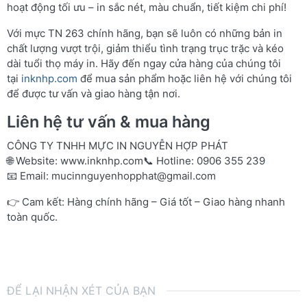
hoạt động tối ưu – in sắc nét, màu chuẩn, tiết kiệm chi phí!
Với mực TN 263 chính hãng, bạn sẽ luôn có những bản in
chất lượng vượt trội, giảm thiểu tình trạng trục trặc và kéo
dài tuổi thọ máy in. Hãy đến ngay cửa hàng của chúng tôi
tại
inknhp.com
để mua sản phẩm hoặc liên hệ với chúng tôi
để được tư vấn và giao hàng tận nơi.
Liên hệ tư vấn & mua hàng
CÔNG TY TNHH MỰC IN NGUYỄN HỢP PHÁT
🌐 Website:
www.inknhp.com
📞 Hotline: 0906 355 239
📧 Email:
mucinnguyenhopphat@gmail.com
👉 Cam kết: Hàng chính hãng – Giá tốt – Giao hàng nhanh
toàn quốc.
ĐỂ LẠI NHẬN XÉT CỦA BẠN