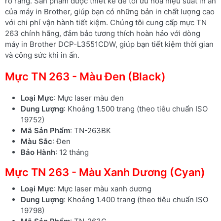
rõ ràng. Sản phẩm được thiết kế để tối ưu hóa hiệu suất in ấn
của máy in Brother, giúp bạn có những bản in chất lượng cao
với chi phí vận hành tiết kiệm. Chúng tôi cung cấp mực TN
263 chính hãng, đảm bảo tương thích hoàn hảo với dòng
máy in Brother DCP-L3551CDW, giúp bạn tiết kiệm thời gian
và công sức khi in ấn.
Mực TN 263 - Màu Đen (Black)
Loại Mực
: Mực laser màu đen
Dung Lượng
: Khoảng 1.500 trang (theo tiêu chuẩn ISO
19752)
Mã Sản Phẩm
: TN-263BK
Màu Sắc
: Đen
Bảo Hành
: 12 tháng
Mực TN 263 - Màu Xanh Dương (Cyan)
Loại Mực
: Mực laser màu xanh dương
Dung Lượng
: Khoảng 1.400 trang (theo tiêu chuẩn ISO
19798)