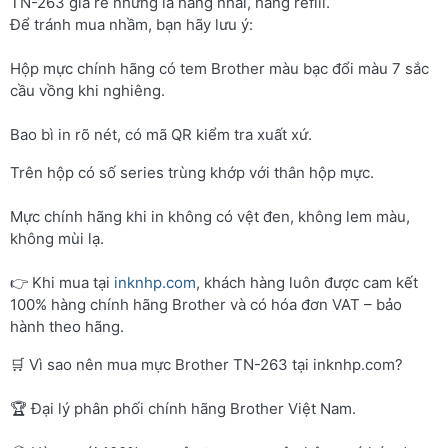
TN-263 giá rẻ nhưng là hàng nhái, hàng refill.
Để tránh mua nhầm, bạn hãy lưu ý:
Hộp mực chính hãng có tem Brother màu bạc đổi màu 7 sắc
cầu vồng khi nghiêng.
Bao bì in rõ nét, có mã QR kiểm tra xuất xứ.
Trên hộp có số series trùng khớp với thân hộp mực.
Mực chính hãng khi in không có vệt đen, không lem màu,
không mùi lạ.
👉 Khi mua tại
inknhp.com
, khách hàng luôn được cam kết
100% hàng chính hãng Brother và có hóa đơn VAT – bảo
hành theo hãng.
🛒 Vì sao nên mua mực Brother TN-263 tại inknhp.com?
🏆 Đại lý phân phối chính hãng Brother Việt Nam.