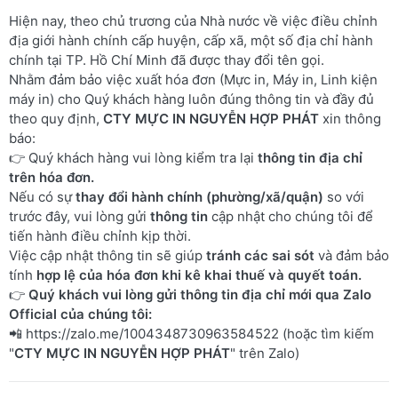
Hiện nay, theo chủ trương của Nhà nước về việc điều chỉnh
địa giới hành chính cấp huyện, cấp xã, một số địa chỉ hành
chính tại TP. Hồ Chí Minh đã được thay đổi tên gọi.
Nhằm đảm bảo việc xuất hóa đơn (Mực in, Máy in, Linh kiện
máy in) cho Quý khách hàng luôn đúng thông tin và đầy đủ
theo quy định,
CTY MỰC IN NGUYỄN HỢP PHÁT
xin thông
báo:
👉 Quý khách hàng vui lòng kiểm tra lại
thông tin địa chỉ
trên hóa đơn.
Nếu có sự
thay đổi hành chính (phường/xã/quận)
so với
trước đây, vui lòng gửi
thông tin
cập nhật cho chúng tôi để
tiến hành điều chỉnh kịp thời.
Việc cập nhật thông tin sẽ giúp
tránh các sai sót
và đảm bảo
tính
hợp lệ của hóa đơn khi kê khai thuế và quyết toán.
👉
Quý khách vui lòng gửi thông tin địa chỉ mới qua Zalo
Official của chúng tôi:
📲
https://zalo.me/1004348730963584522
(hoặc tìm kiếm
"
CTY MỰC IN NGUYỄN HỢP PHÁT
" trên Zalo)