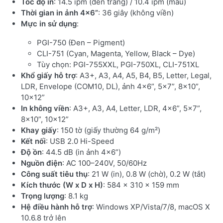
Tốc độ in
: 14.5 ipm (đen trắng) / 10.4 ipm (màu)
Thời gian in ảnh 4x6”
: 36 giây (không viền)
Mực in sử dụng
:
PGI-750 (Đen – Pigment)
CLI-751 (Cyan, Magenta, Yellow, Black – Dye)
Tùy chọn: PGI-755XXL, PGI-750XL, CLI-751XL
Khổ giấy hỗ trợ
: A3+, A3, A4, A5, B4, B5, Letter, Legal,
LDR, Envelope (COM10, DL), ảnh 4×6”, 5×7”, 8×10”,
10×12”
In không viền
: A3+, A3, A4, Letter, LDR, 4×6”, 5×7”,
8×10”, 10×12”
Khay giấy
: 150 tờ (giấy thường 64 g/m²)
Kết nối
: USB 2.0 Hi-Speed
Độ ồn
: 44.5 dB (in ảnh 4×6”)
Nguồn điện
: AC 100–240V, 50/60Hz
Công suất tiêu thụ
: 21 W (in), 0.8 W (chờ), 0.2 W (tắt)
Kích thước (W x D x H)
: 584 × 310 × 159 mm
Trọng lượng
: 8.1 kg
Hệ điều hành hỗ trợ
: Windows XP/Vista/7/8, macOS X
10.6.8 trở lên