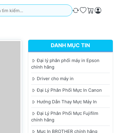
iếm. Kết quả sẽ tự động xuất hiện khi bạn nhập. Nhấn phím Ente
So sánh
Ưa thích
Giỏ hàng
DANH MỤC TIN
Đại lý phân phối máy in Epson
chính hãng
Driver cho máy in
Đại Lý Phân Phối Mực In Canon
Hướng Dẫn Thay Mực Máy In
Đại Lý Phân Phối Mực Fujifilm
chính hãng
Mực In BROTHER chính hãng