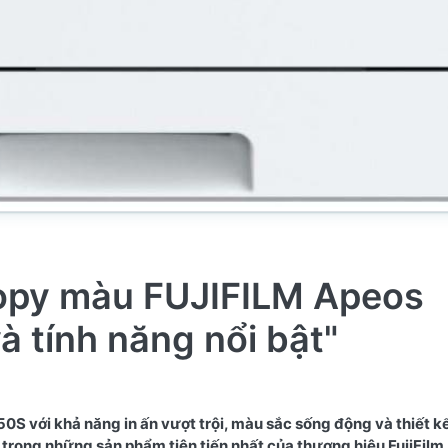
opy màu FUJIFILM Apeos
 tính năng nổi bật"
ới khả năng in ấn vượt trội, màu sắc sống động và thiết kế 
ng những sản phẩm tiên tiến nhất của thương hiệu FujiFilm, 