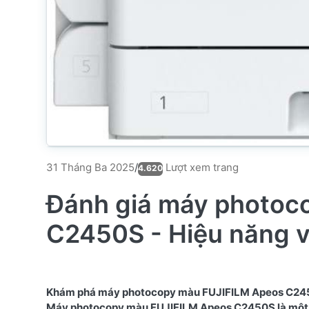
Lượt xem trang
31 Tháng Ba 2025
/
4.620
Đánh giá máy photoc
C2450S - Hiệu năng và
Khám phá máy photocopy màu FUJIFILM Apeos C2450S v
Máy photocopy màu FUJIFILM Apeos C2450S là một tro