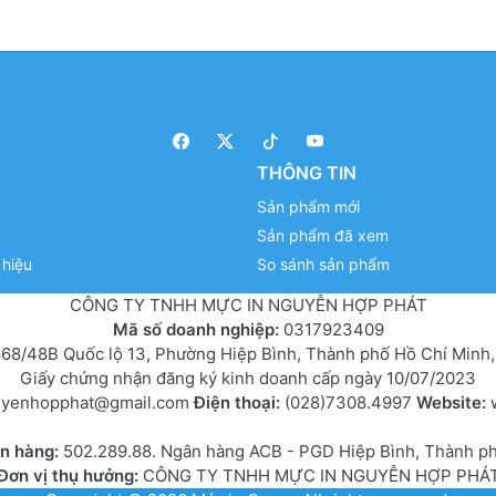
THÔNG TIN
Sản phẩm mới
Sản phẩm đã xem
hiệu
So sánh sản phẩm
CÔNG TY TNHH MỰC IN NGUYỄN HỢP PHÁT
Mã số doanh nghiệp:
0317923409
68/48B Quốc lộ 13, Phường Hiệp Bình, Thành phố Hồ Chí Minh,
Giấy chứng nhận đăng ký kinh doanh cấp ngày 10/07/2023
uyenhopphat@gmail.com
Điện thoại:
(028)7308.4997
Website:
ân hàng:
502.289.88. Ngân hàng ACB - PGD Hiệp Bình, Thành p
Đơn vị thụ hưởng:
CÔNG TY TNHH MỰC IN NGUYỄN HỢP PHÁ