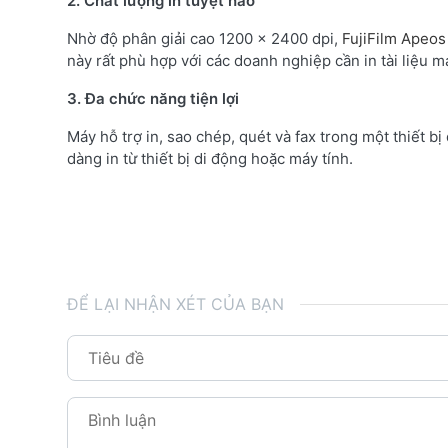
2. Chất lượng in tuyệt hảo
Nhờ độ phân giải cao 1200 x 2400 dpi,
FujiFilm Apeo
này rất phù hợp với các doanh nghiệp cần in tài liệu 
3. Đa chức năng tiện lợi
Máy hỗ trợ in, sao chép, quét và fax trong một thiết b
dàng in từ thiết bị di động hoặc máy tính.
ĐỂ LẠI NHẬN XÉT CỦA BẠN