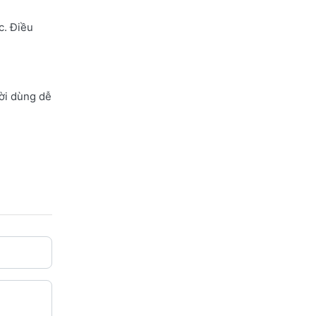
c. Điều
ười dùng dễ