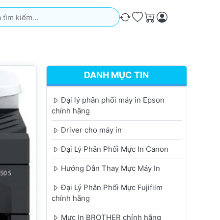
iếm. Kết quả sẽ tự động xuất hiện khi bạn nhập. Nhấn phím Ente
So sánh
Ưa thích
Giỏ hàng
DANH MỤC TIN
Đại lý phân phối máy in Epson
chính hãng
Driver cho máy in
Đại Lý Phân Phối Mực In Canon
Hướng Dẫn Thay Mực Máy In
Đại Lý Phân Phối Mực Fujifilm
chính hãng
Mực In BROTHER chính hãng