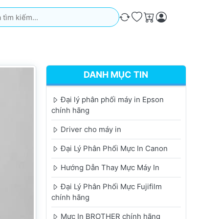
iếm. Kết quả sẽ tự động xuất hiện khi bạn nhập. Nhấn phím Ente
So sánh
Ưa thích
Giỏ hàng
DANH MỤC TIN
Đại lý phân phối máy in Epson
chính hãng
Driver cho máy in
Đại Lý Phân Phối Mực In Canon
Hướng Dẫn Thay Mực Máy In
Đại Lý Phân Phối Mực Fujifilm
chính hãng
Mực In BROTHER chính hãng